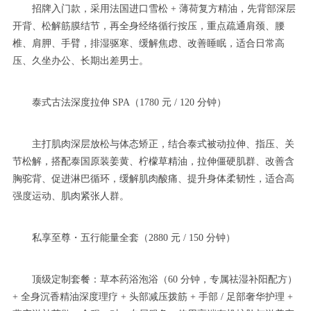
招牌入门款，采用法国进口雪松 + 薄荷复方精油，先背部深层
开背、松解筋膜结节，再全身经络循行按压，重点疏通肩颈、腰
椎、肩胛、手臂，排湿驱寒、缓解焦虑、改善睡眠，适合日常高
压、久坐办公、长期出差男士。
泰式古法深度拉伸 SPA（1780 元 / 120 分钟）
主打肌肉深层放松与体态矫正，结合泰式被动拉伸、指压、关
节松解，搭配泰国原装姜黄、柠檬草精油，拉伸僵硬肌群、改善含
胸驼背、促进淋巴循环，缓解肌肉酸痛、提升身体柔韧性，适合高
强度运动、肌肉紧张人群。
私享至尊・五行能量全套（2880 元 / 150 分钟）
顶级定制套餐：草本药浴泡浴（60 分钟，专属祛湿补阳配方）
+ 全身沉香精油深度理疗 + 头部减压拨筋 + 手部 / 足部奢华护理 +