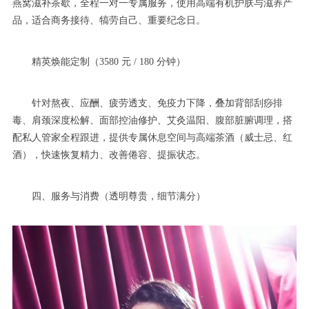
燕窝滋补茶歇，全程一对一专属服务，使用高端有机护肤与滋养产
品，适合商务接待、犒劳自己、重要纪念日。
精英焕能定制（3580 元 / 180 分钟）
针对熬夜、应酬、疲劳透支、免疫力下降，叠加背部刮痧排
毒、肩颈深度松解、面部控油修护、艾灸温阳、腹部脏腑调理，搭
配私人管家全程跟进，提供专属休息空间与高端茶酒（威士忌、红
酒），快速恢复精力、改善倦容、提振状态。
四、服务与消费（透明尊贵，细节满分）