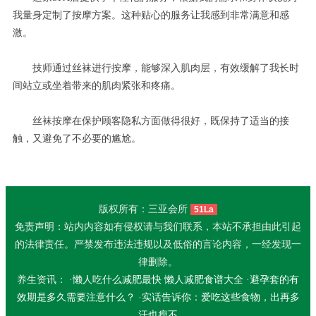
我量身定制了按摩方案。这种贴心的服务让我感到非常满意和感
激。
技师通过丝袜进行按摩，能够深入肌肉层，有效缓解了我长时
间站立或坐着带来的肌肉紧张和疼痛。
丝袜按摩在保护顾客隐私方面做得很好，既保持了适当的接
触，又避免了不必要的尴尬。
版权所有：三亚会所
51La
免责声明：站内内容如有侵权请与我们联系，本站不承担由此引起
的法律责任。严禁发布违法违规以及低俗的言论内容，一经发现一
律删除。
养生资讯： ·
懒人吃什么减肥最快 懒人减肥食谱大全
·
避孕套的有
效期是多久需要注意什么？
·
实话告诉你：爱吃这些食物，出再多
汗也瘦不