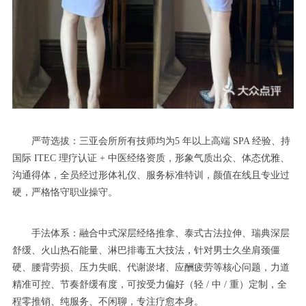
严苛选拔：三亚会所所有技师均为5 年以上高端 SPA 经验、持
国际 ITEC 理疗认证 + 中医经络资质，形象气质出众、体态优雅、
沟通得体，全员经过形体礼仪、服务标准特训，颜值在线且专业过
硬，严格恪守职业操守。
手法体系：融合中式深层经络推拿、泰式古法拉伸、瑞典深层
舒缓、火山热石能量、淋巴排毒五大技法，针对男士久坐肩颈僵
硬、腰背劳损、压力失眠、代谢淤堵、应酬疲劳等核心问题，力道
精准可控、节奏舒缓有度，可按受力偏好（轻 / 中 / 重）定制，全
程零推销、纯服务、不闲聊，专注疗愈本身。