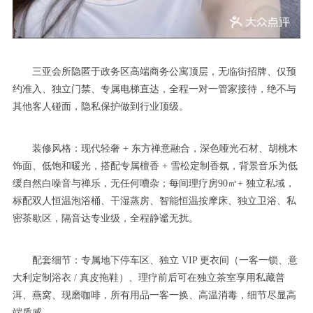
三亚会所隐匿于政务区高端商务公寓顶层，无临街招牌、仅预
约准入、独立门禁、专属电梯直达，全程一对一管家接待，绝不与
其他客人碰面，隐私保护做到行业顶级。
装修风格：现代轻奢 + 东方禅意融合，深色哑光石材、胡桃木
饰面、低饱和暖光，搭配专属檀香 + 雪松定制香氛，背景音乐为低
缓自然白噪音与禅乐，无任何嘈杂；每间理疗房90㎡+ 独立私域，
标配双人恒温泡浴桶、干湿蒸房、智能恒温按摩床、独立卫浴、私
密茶歇区，隔音达专业级，全程静谧无扰。
配套细节：专属地下停车区、独立 VIP 更衣间（一客一锁、意
大利定制浴衣 / 真皮拖鞋）、理疗前后可在独立茶室享用私藏普
洱、燕窝、现磨咖啡，所有用品一客一换、高温消毒，细节尽显高
端质感。