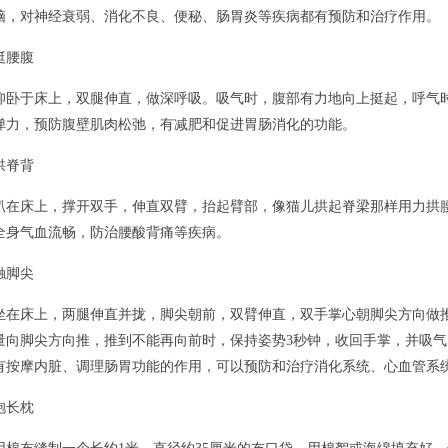
脑，对神经衰弱、消化不良、便秘、肠胃炎等疾病都有预防和治疗作用。
挺腰腹
仰卧于床上，双腿伸直，做深呼吸。吸气时，腹部有力地向上挺起，呼气时放
弹力，预防腹壁肌肉松弛，有减肥和促进胃肠消化的功能。
拱脊背
趴在床上，撑开双手，伸直双臂，抬起臂部，像猫儿拱起脊梁那样用力拱腰，
全身气血流畅，防治腰酸背痛等疾病。
触脚尖
坐在床上，两腿伸直并拢，脚尖朝前，双臂伸直，双手掌心朝脚尖方向做
量向脚尖方向推，推到不能再向前时，保持姿势3秒钟，收回手掌，并吸气
有按摩内脏、调理肠胃功能的作用，可以预防和治疗消化系统、心血管系
抱长枕