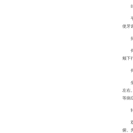
使牙
颊下
左右
等病
俯。