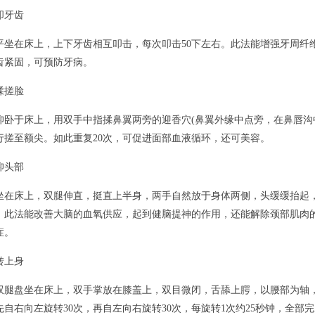
叩牙齿
平坐在床上，上下牙齿相互叩击，每次叩击50下左右。此法能增强牙周纤
齿紧固，可预防牙病。
揉搓脸
仰卧于床上，用双手中指揉鼻翼两旁的迎香穴(鼻翼外缘中点旁，在鼻唇沟中
行搓至额尖。如此重复20次，可促进面部血液循环，还可美容。
仰头部
坐在床上，双腿伸直，挺直上半身，两手自然放于身体两侧，头缓缓抬起，
。此法能改善大脑的血氧供应，起到健脑提神的作用，还能解除颈部肌肉
症。
转上身
双腿盘坐在床上，双手掌放在膝盖上，双目微闭，舌舔上腭，以腰部为轴
先自右向左旋转30次，再自左向右旋转30次，每旋转1次约25秒钟，全部