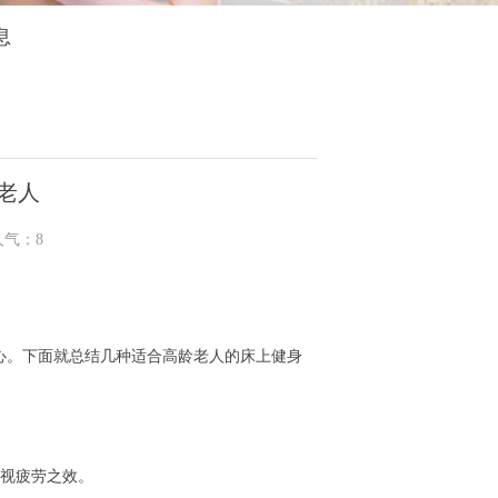
息
老人
人气：
8
心。下面就总结几种适合高龄老人的床上健身
少视疲劳之效。