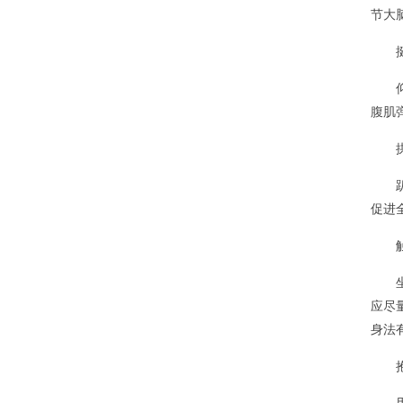
节大
腹肌
促进
应尽
身法