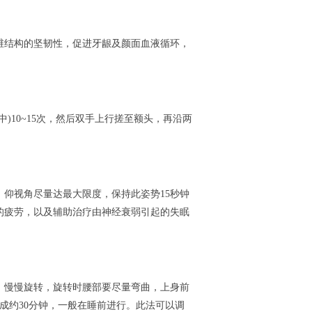
维结构的坚韧性，促进牙龈及颜面血液循环，
)10~15次，然后双手上行搓至额头，再沿两
仰视角尽量达最大限度，保持此姿势15秒钟
的疲劳，以及辅助治疗由神经衰弱引起的失眠
，慢慢旋转，旋转时腰部要尽量弯曲，上身前
完成约30分钟，一般在睡前进行。此法可以调