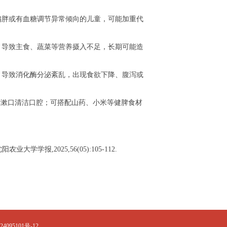
胖或有血糖调节异常倾向的儿童，可能加重代
导致主食、蔬菜等营养摄入不足，长期可能造
导致消化酶分泌紊乱，出现食欲下降、腹泻或
漱口清洁口腔；可搭配山药、小米等健脾食材
学报,2025,56(05):105-112.
4095101号-12