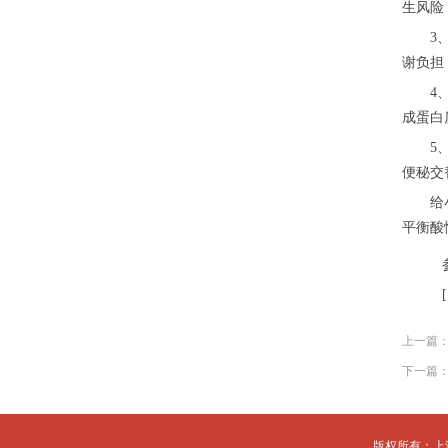
生风险
3、血
谢负担
4、营
成蛋白
5、脾
便秘交
给小孩
平衡酸
上一篇
下一篇
版权所有：上