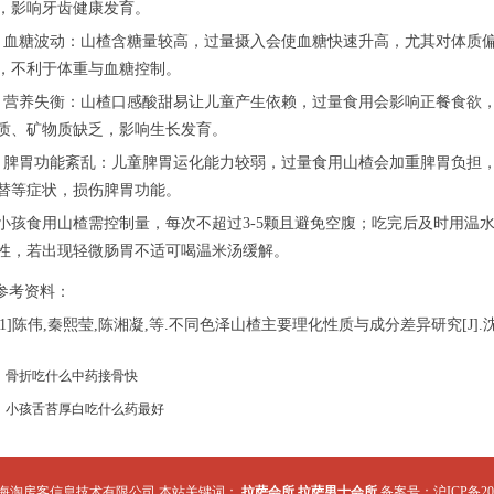
，影响牙齿健康发育。
糖波动：山楂含糖量较高，过量摄入会使血糖快速升高，尤其对体质偏
，不利于体重与血糖控制。
养失衡：山楂口感酸甜易让儿童产生依赖，过量食用会影响正餐食欲，
质、矿物质缺乏，影响生长发育。
胃功能紊乱：儿童脾胃运化能力较弱，过量食用山楂会加重脾胃负担，
替等症状，损伤脾胃功能。
食用山楂需控制量，每次不超过3-5颗且避免空腹；吃完后及时用温水
性，若出现轻微肠胃不适可喝温米汤缓解。
参考资料：
[1]陈伟,秦熙莹,陈湘凝,等.不同色泽山楂主要理化性质与成分差异研究[J].沈阳农业大学
：
骨折吃什么中药接骨快
：
小孩舌苔厚白吃什么药最好
海淘房客信息技术有限公司 本站关键词：
拉萨会所
拉萨男士会所
备案号：
沪ICP备202