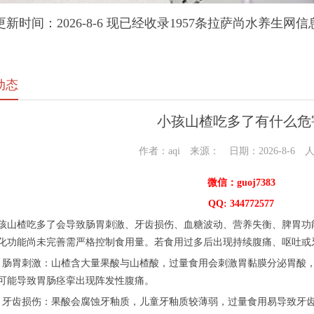
更新时间：2026-8-6 现已经收录1957条拉萨尚水养生网信
动态
小孩山楂吃多了有什么危
作者：aqi 来源： 日期：2026-8-6 
微信：guoj7383
QQ: 344772577
楂吃多了会导致肠胃刺激、牙齿损伤、血糖波动、营养失衡、脾胃功能
化功能尚未完善需严格控制食用量。若食用过多后出现持续腹痛、呕吐或
胃刺激：山楂含大量果酸与山楂酸，过量食用会刺激胃黏膜分泌胃酸，
可能导致胃肠痉挛出现阵发性腹痛。
齿损伤：果酸会腐蚀牙釉质，儿童牙釉质较薄弱，过量食用易导致牙齿