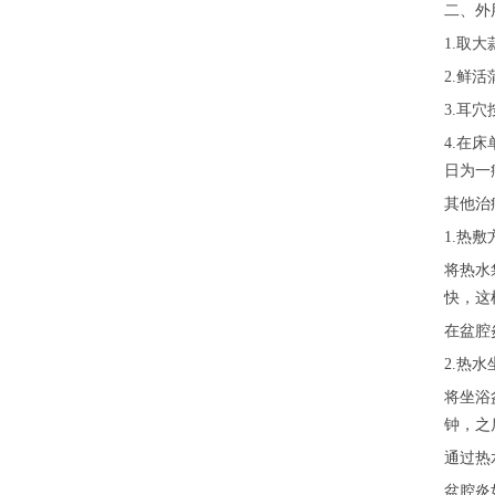
二、外
1.取
2.鲜
3.耳
4.在
日为一
其他治
1.热敷
将热水
快，这
在盆腔
2.热
将坐浴
钟，之
通过热
盆腔炎