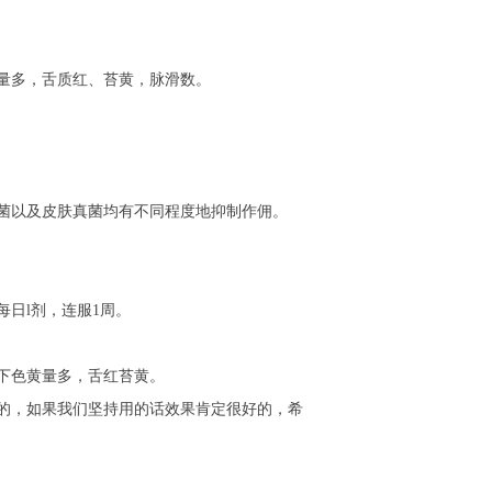
量多，舌质红、苔黄，脉滑数。
菌以及皮肤真菌均有不同程度地抑制作佣。
日l剂，连服1周。
下色黄量多，舌红苔黄。
的，如果我们坚持用的话效果肯定很好的，希