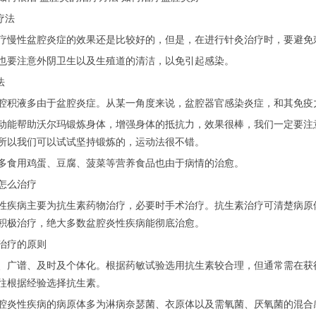
疗法
疗慢性盆腔炎症的效果还是比较好的，但是，在进行针灸治疗时，要避免
也要注意外阴卫生以及生殖道的清洁，以免引起感染。
法
腔积液多由于盆腔炎症。从某一角度来说，盆腔器官感染炎症，和其免疫
动能帮助沃尔玛锻炼身体，增强身体的抵抗力，效果很棒，我们一定要注
所以我们可以试试坚持锻炼的，运动法很不错。
多食用鸡蛋、豆腐、菠菜等营养食品也由于病情的治愈。
怎么治疗
性疾病主要为抗生素药物治疗，必要时手术治疗。抗生素治疗可清楚病原
积极治疗，绝大多数盆腔炎性疾病能彻底治愈。
治疗的原则
、广谱、及时及个体化。根据药敏试验选用抗生素较合理，但通常需在获
往根据经验选择抗生素。
腔炎性疾病的病原体多为淋病奈瑟菌、衣原体以及需氧菌、厌氧菌的混合