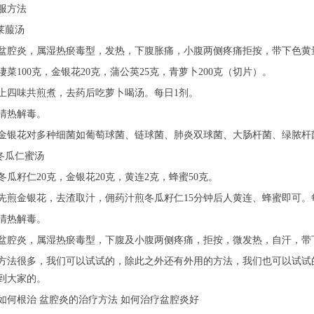
服方法
菜莱菔汤
盆腔炎，属湿热瘀毒型，发热，下腹胀痛，小腹两侧疼痛拒按，带下色黄
凄菜100克，金银花20克，蒲公英25克，青萝卜200克（切片）。
上四味共煎煮，去药后吃萝卜喝汤。每日1剂。
清热解毒。
金银花对多种细菌如葡萄球菌、链球菌、肺炎双球菌、大肠杆菌、绿脓杆
花冬瓜仁蜜汤
冬瓜籽仁20克，金银花20克，黄连2克，蜂蜜50克。
先煎金银花，去渣取汁，佣药汁煎冬瓜籽仁15分钟后人黄连、蜂蜜即可。每
清热解毒。
盆腔炎，属湿热瘀毒型，下腹及小腹两侧疼痛，拒按，微发热，自汗，带
方法很多，我们可以试试的，除此之外还有外用的方法，我们也可以试试
到大家的。
如何根治 盆腔炎的治疗方法 如何治疗盆腔炎好