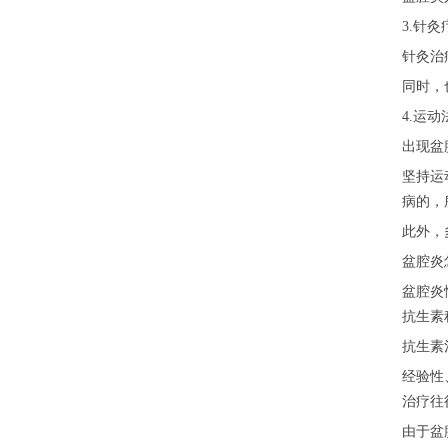
3.针灸
针灸治
同时，
4.运动
出现盆
坚持运
病的，
此外，
盆腔炎
盆腔炎
抗生素
抗生素
经验性
治疗往
由于盆