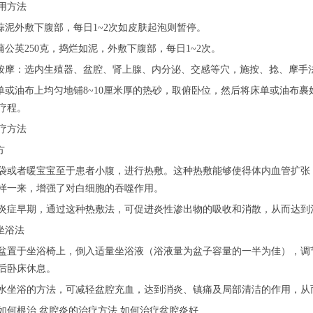
用方法
大蒜泥外敷下腹部，每日1~2次如皮肤起泡则暂停。
活蒲公英250克，捣烂如泥，外敷下腹部，每日1~2次。
穴按摩：选内生殖器、盆腔、肾上腺、内分泌、交感等穴，施按、捻、摩手法
床单或油布上均匀地铺8~10厘米厚的热砂，取俯卧位，然后将床单或油布裹好腹
疗程。
疗方法
方
袋或者暖宝宝至于患者小腹，进行热敷。这种热敷能够使得体内血管扩张
样一来，增强了对白细胞的吞噬作用。
炎症早期，通过这种热敷法，可促进炎性渗出物的吸收和消散，从而达到
水坐浴法
盆置于坐浴椅上，倒入适量坐浴液（浴液量为盆子容量的一半为佳），调节浴液
后卧床休息。
水坐浴的方法，可减轻盆腔充血，达到消炎、镇痛及局部清洁的作用，从
如何根治 盆腔炎的治疗方法 如何治疗盆腔炎好