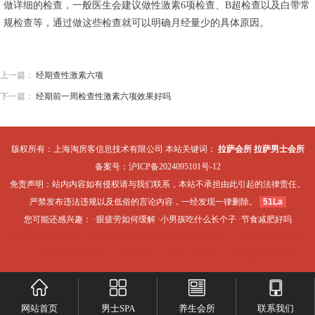
做详细的检查，一般医生会建议做性激素6项检查、B超检查以及白带常
规检查等，通过做这些检查就可以明确月经量少的具体原因。
上一篇：
经期查性激素六项
下一篇：
经期前一周检查性激素六项效果好吗
版权所有：上海淘房客信息技术有限公司 本站关键词：
拉萨会所
拉萨男士会所
备案号：
沪ICP备2024095101号-12
免责声明：站内内容如有侵权请与我们联系，本站不承担由此引起的法律责任。
严禁发布违法违规以及低俗的言论内容，一经发现一律删除。
51La
您可能还感兴趣： ·
眼疲劳如何缓解
·
小男孩吃什么长个子
·
节食减肥好吗
西安莲湖区桑拿会所
沈阳桑拿网
北京丰台区桑拿
西安灞桥spa
东莞会所
武汉水疗
青岛市南区桑拿会所
深圳龙华区水疗
上海虹口区桑拿
杭州拱墅区丝袜会所
网站首页
男士SPA
养生会所
联系我们