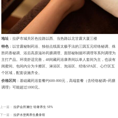
地址
：拉萨市城关区色拉路以西、当热路以北甘露大厦三楼
特色
：以甘露秘制药浴、独创点线面太极手法的三因五元经络秘调、殊
胜药香秘调、浴后高原滋补药膳调理、面部秘制循环调理等系列调理为
主打产品。环境舒适完善，48间藏药浴康养间以单人套间为主，也设有
闺蜜间。包间内分为卡擦区、淋浴区、泡浴区、经络SPA区、心疗区五
个区域，配套设施齐全。
价格区间
：基础藏药浴套餐约600-800元，高端套餐（含经络秘调+药膳
调理）可能超过1000元。
上一篇：
拉萨会所澜仕·轻奢养生·SPA
下一篇：
拉萨水堡阁养生桑拿馆