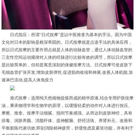
日式指压：所谓“日式按摩”是以中医推拿为基本的手法。因为中国
文化对日本的影响是根深蒂固的。日式按摩就是点道手法的具体应用，
所以日式按摩的主要作用点就是人体的动脉血管，通过人体动脉血管的
三玄性空间运动规律对人体的经脉进行比较有效的调节，所以日式按摩
是比较简单的，但却是寓意深刻的保健按摩方法。日式按摩可使皮肤下
毛细血管扩张开发,增加皮肤弹性,促进肌肉收缩和伸展,改善人体机能,加
速淋巴流动,提高人体免疫力
港式按摩：选用纯天然植物提炼而成的精华原液,结合专用护肤按摩
油，秉承物理学和生物学的原理，以缓慢轻柔的动作对人体进行按压、
摩擦、推拿。按摩手法细腻、指间节奏感强。从而达到皮肤神经，具有
排毒、润肤养颜、消脂纤体、提神醒脑、舒经活络、养肾补元、改善和
平衡新陈代谢功效;即刻消除精神疲劳，舒缓焦虑及紧张功能，并有利于