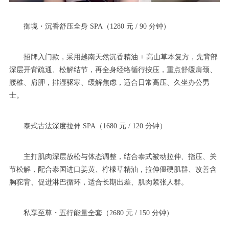
御境・沉香舒压全身 SPA（1280 元 / 90 分钟）
招牌入门款，采用越南天然沉香精油 + 高山草本复方，先背部
深层开背疏通、松解结节，再全身经络循行按压，重点舒缓肩颈、
腰椎、肩胛，排湿驱寒、缓解焦虑，适合日常高压、久坐办公男
士。
泰式古法深度拉伸 SPA（1680 元 / 120 分钟）
主打肌肉深层放松与体态调整，结合泰式被动拉伸、指压、关
节松解，配合泰国进口姜黄、柠檬草精油，拉伸僵硬肌群、改善含
胸驼背、促进淋巴循环，适合长期出差、肌肉紧张人群。
私享至尊・五行能量全套（2680 元 / 150 分钟）