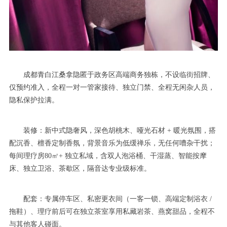
成都青白江桑拿隐匿于政务区高端商务独栋，不设临街招牌、
仅预约准入，全程一对一管家接待、独立门禁、全程无闲杂人员，
隐私保护拉满。
装修：新中式隐奢风，深色胡桃木、哑光石材 + 暖光氛围，搭
配沉香、檀香定制香氛，背景音乐为低缓禅乐，无任何嘈杂干扰；
每间理疗房80㎡+ 独立私域，含双人泡浴桶、干湿蒸、智能按摩
床、独立卫浴、茶歇区，隔音达专业级标准。
配套：专属停车区、私密更衣间（一客一锁、高端定制浴衣 /
拖鞋）、理疗前后可在独立茶室享用私藏岩茶、燕窝甜品，全程不
与其他客人碰面。