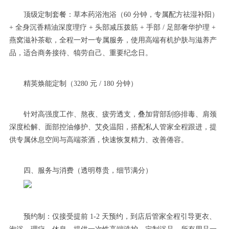
顶级定制套餐：草本药浴泡浴（60 分钟，专属配方祛湿补阳）
+ 全身沉香精油深度理疗 + 头部减压拨筋 + 手部 / 足部奢华护理 +
燕窝滋补茶歇，全程一对一专属服务，使用高端有机护肤与滋养产
品，适合商务接待、犒劳自己、重要纪念日。
精英焕能定制（3280 元 / 180 分钟）
针对高强度工作、熬夜、疲劳透支，叠加背部刮痧排毒、肩颈
深度松解、面部控油修护、艾灸温阳，搭配私人管家全程跟进，提
供专属休息空间与高端茶酒，快速恢复精力、改善倦容。
四、服务与消费（透明尊贵，细节满分）
预约制：仅接受提前 1-2 天预约，到店后管家全程引导更衣、