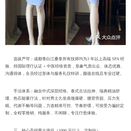
选拔严苛：成都青白江桑拿所有技师均为3 年以上高端 SPA 经
验、持国际理疗认证 + 中医经络资质，形象气质出众、体态优雅、
沟通得体，全员经过形体与服务礼仪特训，颜值在线且专业过硬。
手法体系：融合中式深层经络、泰式古法拉伸、瑞典精油舒
缓、热石能量疗法，针对男士久坐肩颈僵硬、腰背劳损、压力失
眠、代谢不畅等问题，力道精准可控、节奏舒缓，可按受力偏好定
制，全程零推销、纯服务、不闲聊，专注疗愈体验。
三、核心高端男士项目（1000 元以上，定制化）