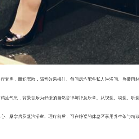
套房，面积宽敞，隔音效果极佳。每间房均配备私人淋浴间、热带雨林
油气息，背景音乐为舒缓的自然音律与禅意乐章。从视觉、嗅觉、听觉
心、桑拿房及蒸汽浴室。理疗前后，可在静谧的休息区享用养生茶与精