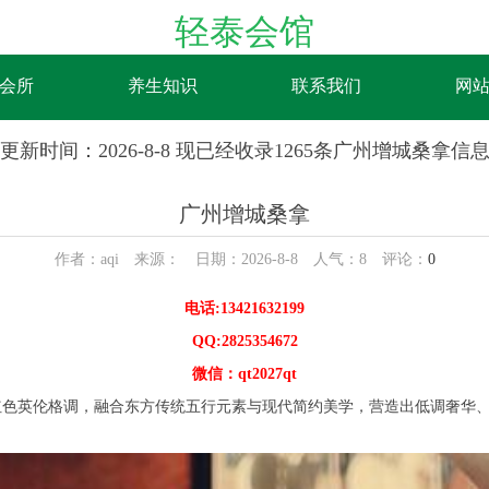
轻泰会馆
会所
养生知识
联系我们
网
更新时间：2026-8-8 现已经收录1265条广州增城桑拿信
广州增城桑拿
作者：aqi 来源： 日期：2026-8-8 人气：
8
评论：
0
电话:13421632199
QQ:2825354672
微信：qt2027qt
英伦格调，融合东方传统五行元素与现代简约美学，营造出低调奢华、